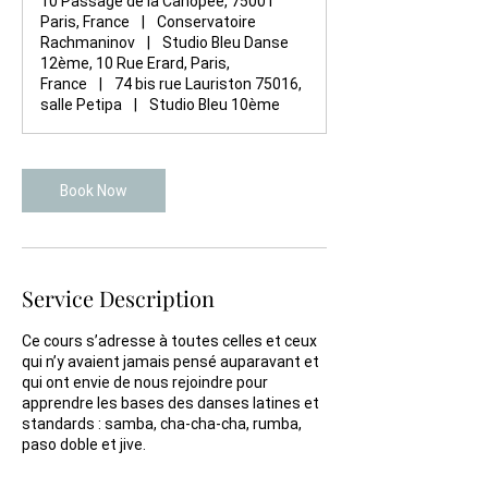
10 Passage de la Canopée, 75001
Paris, France
|
Conservatoire
Rachmaninov
|
Studio Bleu Danse
12ème, 10 Rue Erard, Paris,
France
|
74 bis rue Lauriston 75016,
salle Petipa
|
Studio Bleu 10ème
Book Now
Service Description
Ce cours s’adresse à toutes celles et ceux
qui n’y avaient jamais pensé auparavant et
qui ont envie de nous rejoindre pour
apprendre les bases des danses latines et
standards : samba, cha-cha-cha, rumba,
paso doble et jive.