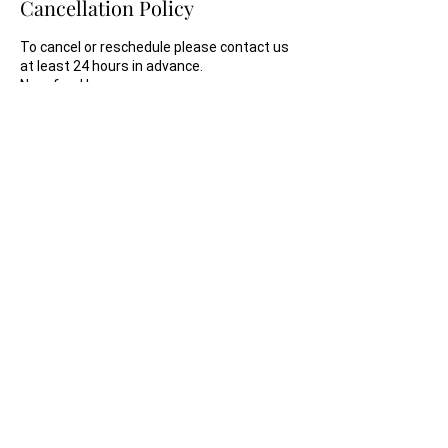
Cancellation Policy
To cancel or reschedule please contact us
at least 24 hours in advance.
Contact Details
10 Passage de la Canopée,
75001 Paris, France
26 Avenue de New York, 75016
Paris, France
Studio Bleu Danse 12ème, Rue
Erard, Paris, France
AID, Académie Internationale
de la Danse, Rue Lauriston,
Paris, France